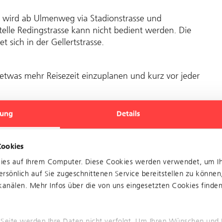
wird ab Ulmenweg via Stadionstrasse und
stelle Redingstrasse kann nicht bedient werden. Die
t sich in der Gellertstrasse.
twas mehr Reisezeit einzuplanen und kurz vor jeder
ung
Details
Cookies
ch im Bereich MParc
kies auf Ihrem Computer. Diese Cookies werden verwendet, um I
rsönlich auf Sie zugeschnittenen Service bereitstellen zu können
anälen. Mehr Infos über die von uns eingesetzten Cookies finden 
 Seite werden Ihre Daten nicht verfolgt. Um Ihren Wünschen und 