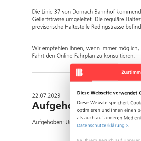
Die Linie 37 von Dornach Bahnhof kommend 
Gellertstrasse umgeleitet. Die reguläre Halte
provisorische Haltestelle Redingstrasse befinde
Wir empfehlen Ihnen, wenn immer möglich, e
Fahrt den Online-Fahrplan zu konsultieren.
Zustimm
Diese Webseite verwendet 
22.07.2023
Aufgehoben: Unterbru
Diese Website speichert Coo
optimieren und Ihnen einen pe
als auch auf anderen Medienk
Aufgehoben: Unterbruch im Bereich MParc
Datenschutzerklärung
.
Bei Ihrem Besuch auf unserer