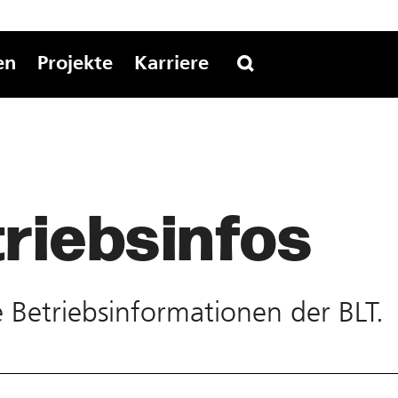
en
Projekte
Karriere
riebs­infos
te Betriebs­informationen der BLT.