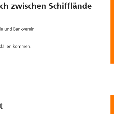
h zwischen Schifflände
de und Bankverein
sfällen kommen.
t