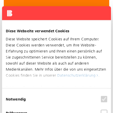
Infolge Bauarbeiten Deckbelag in der Hohestrasse
wird die Haltestelle Hohestrasse der Linie 61 nicht
bedient. Bitte in Richtung Oberwil auf die Linie 64
Diese Webseite verwendet Cookies
ausweichen oder die Haltestellen Baumgartenweg
Diese Website speichert Cookies auf Ihrem Computer.
und Drisselweg benutzen.
Diese Cookies werden verwendet, um Ihre Website-
Erfahrung zu optimieren und Ihnen einen persönlich auf
Sie zugeschnittenen Service bereitstellen zu können,
25.06.2023
sowohl auf dieser Website als auch auf anderen
Eingeschränkter Betrieb
Medienkanälen. Mehr Infos über die von uns eingesetzten
zwischen Aeschenplatz und
Cookies finden Sie in unserer
Datenschutzerklärung
.
Schlossstrasse Linien 1, 14, N14
Bei Ihrem Besuch auf unserer Seite werden Ihre Daten
Grund: Bauarbeiten
nicht verfolgt. Um Ihren Wünschen und Einstellungen
Einwilligungsauswahl
Notwendig
optimal zu entsprechen, wird nur ein einzelnes Cookie
gesetzt, damit Sie diese Auswahl nicht noch einmal
treffen müssen.