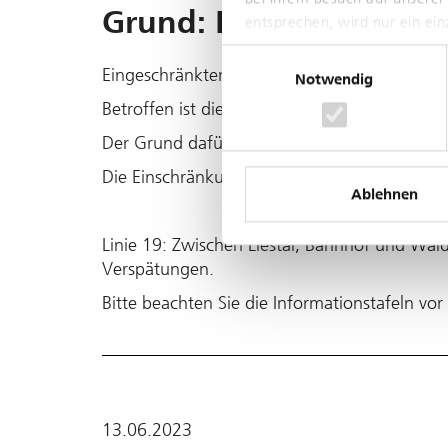
Grund: Bauarbeiten
entsprechen, wird nur ein ei
Einwilligungsauswahl
Eingeschränkter Betrieb zwischen Liestal, B
Notwendig
Betroffen ist die Linie 19.
Der Grund dafür sind Bauarbeiten.
Die Einschränkung dauert bis ca. 16.06.2023
Ablehnen
Linie 19: Zwischen Liestal, Bahnhof und Wal
Verspätungen.
Bitte beachten Sie die Informationstafeln vo
13.06.2023