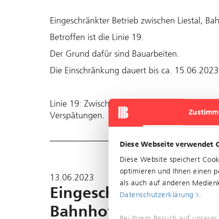
Eingeschränkter Betrieb zwischen Liestal, B
Betroffen ist die Linie 19.
Der Grund dafür sind Bauarbeiten.
Die Einschränkung dauert bis ca. 15.06.2023
Linie 19: Zwischen Liestal, Bahnhof und Wal
Zustimm
Verspätungen.
Diese Webseite verwendet 
Diese Website speichert Coo
optimieren und Ihnen einen pe
13.06.2023
als auch auf anderen Medienk
Eingeschränkter Betrie
Datenschutzerklärung
.
Bahnhof und Waldenbur
Bei Ihrem Besuch auf unserer