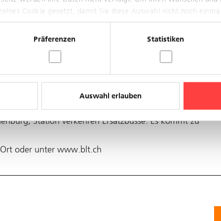
nzelnes Cookie gesetzt, damit Sie diese Auswahl nicht noch einma
ahnhof und Waldenburg (CH), Station
Präferenzen
Statistiken
, 23:20.
Auswahl erlauben
denburg, Station verkehren Ersatzbusse. Es kommt zu
r Ort oder unter www.blt.ch