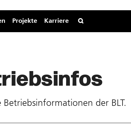
en
Projekte
Karriere
riebs­infos
te Betriebs­informationen der BLT.