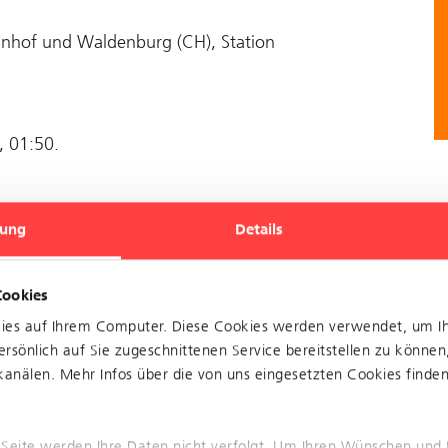
ahnhof und Waldenburg (CH), Station
, 01:50.
denburg, Station verkehren Ersatzbusse. Es kommt zu
ung
Details
Cookies
kies auf Ihrem Computer. Diese Cookies werden verwendet, um I
rsönlich auf Sie zugeschnittenen Service bereitstellen zu können
anälen. Mehr Infos über die von uns eingesetzten Cookies finden 
b zwischen Liestal,
g (CH), Station Linie 19
 Seite werden Ihre Daten nicht verfolgt. Um Ihren Wünschen und 