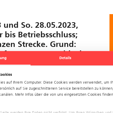
3 und So. 28.05.2023,
r bis Betriebsschluss;
nzen Strecke. Grund:
Infos unter www.blt.ch
ung
Details
jeweils ab ca. 23:15 Uhr bis Betriebsschluss;
hten Sie die Informationstafeln an den Haltestellen.
Cookies
w.blt.ch
kies auf Ihrem Computer. Diese Cookies werden verwendet, um I
rsönlich auf Sie zugeschnittenen Service bereitstellen zu können
anälen. Mehr Infos über die von uns eingesetzten Cookies finden 
 Seite werden Ihre Daten nicht verfolgt. Um Ihren Wünschen und 