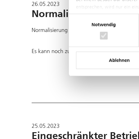
26.05.2023
entsprechen, wird nur ein ei
Normalisierung im Bere
Einwilligungsauswahl
Notwendig
Normalisierung im Bereich Basel - Landschaft
Es kann noch zu Folgeverspätungen oder Au
Ablehnen
25.05.2023
Eingeschränkter Betrie