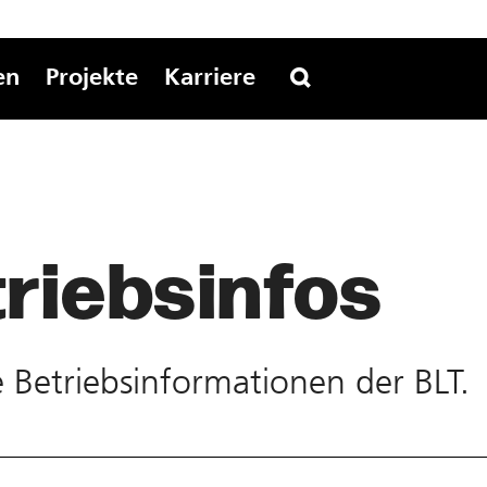
en
Projekte
Karriere
riebs­infos
te Betriebs­informationen der BLT.