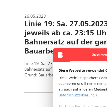
26.05.2023
Linie 19: Sa. 27.05.202
jeweils ab ca. 23:15 Uh
Bahnersatz auf der ga
Bauarbeiten. Weitere 
Zustimm
Linie 19: Sa. 27.05.2023 und So. 28.05.2023, 
Bahnersatz auf der ganzen Strecke. Bitte beac
Diese Webseite verwendet 
Grund: Bauarbeiten. Weitere Infos unter ww
Diese Website speichert Coo
optimieren und Ihnen einen pe
als auch auf anderen Medienk
Datenschutzerklärung
.
Bei Ihrem Besuch auf unserer