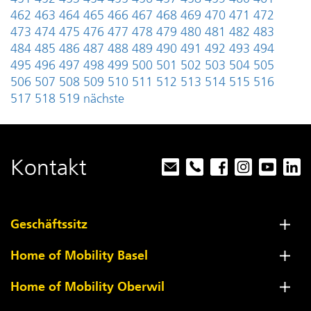
462
463
464
465
466
467
468
469
470
471
472
473
474
475
476
477
478
479
480
481
482
483
484
485
486
487
488
489
490
491
492
493
494
495
496
497
498
499
500
501
502
503
504
505
506
507
508
509
510
511
512
513
514
515
516
517
518
519
nächste
Kontakt
Geschäftssitz
Home of Mobility Basel
Home of Mobility Oberwil