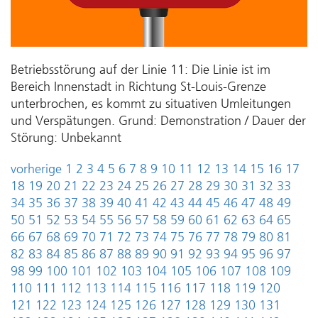
Betriebsstörung auf der Linie 11: Die Linie ist im
Bereich Innenstadt in Richtung St-Louis-Grenze
unterbrochen, es kommt zu situativen Umleitungen
und Verspätungen. Grund: Demonstration / Dauer der
Störung: Unbekannt
vorherige
1
2
3
4
5
6
7
8
9
10
11
12
13
14
15
16
17
18
19
20
21
22
23
24
25
26
27
28
29
30
31
32
33
34
35
36
37
38
39
40
41
42
43
44
45
46
47
48
49
50
51
52
53
54
55
56
57
58
59
60
61
62
63
64
65
66
67
68
69
70
71
72
73
74
75
76
77
78
79
80
81
82
83
84
85
86
87
88
89
90
91
92
93
94
95
96
97
98
99
100
101
102
103
104
105
106
107
108
109
110
111
112
113
114
115
116
117
118
119
120
121
122
123
124
125
126
127
128
129
130
131