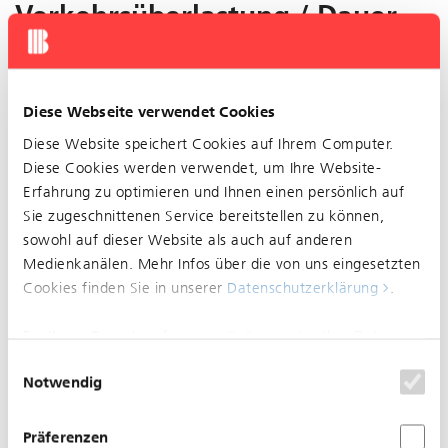
Verkehrsüberlastung / Dauer
der Störung: Unbekannt
Diese Webseite verwendet Cookies
Diese Website speichert Cookies auf Ihrem Computer.
Diese Cookies werden verwendet, um Ihre Website-
Erfahrung zu optimieren und Ihnen einen persönlich auf
Sie zugeschnittenen Service bereitstellen zu können,
sowohl auf dieser Website als auch auf anderen
Medienkanälen. Mehr Infos über die von uns eingesetzten
Cookies finden Sie in unserer
Datenschutzerklärung
.
Bei Ihrem Besuch auf unserer Seite werden Ihre Daten
nicht verfolgt. Um Ihren Wünschen und Einstellungen
Einwilligungsauswahl
Notwendig
optimal zu entsprechen, wird nur ein einzelnes Cookie
gesetzt, damit Sie diese Auswahl nicht noch einmal
treffen müssen.
Betriebsstörung auf den Linien 37 & 47: Die Linien
Präferenzen