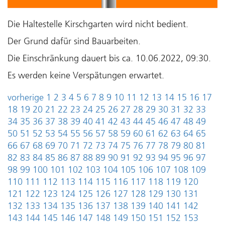
Die Haltestelle Kirschgarten wird nicht bedient.
Der Grund dafür sind Bauarbeiten.
Die Einschränkung dauert bis ca. 10.06.2022, 09:30.
Es werden keine Verspätungen erwartet.
vorherige
1
2
3
4
5
6
7
8
9
10
11
12
13
14
15
16
17
18
19
20
21
22
23
24
25
26
27
28
29
30
31
32
33
34
35
36
37
38
39
40
41
42
43
44
45
46
47
48
49
50
51
52
53
54
55
56
57
58
59
60
61
62
63
64
65
66
67
68
69
70
71
72
73
74
75
76
77
78
79
80
81
82
83
84
85
86
87
88
89
90
91
92
93
94
95
96
97
98
99
100
101
102
103
104
105
106
107
108
109
110
111
112
113
114
115
116
117
118
119
120
121
122
123
124
125
126
127
128
129
130
131
132
133
134
135
136
137
138
139
140
141
142
143
144
145
146
147
148
149
150
151
152
153