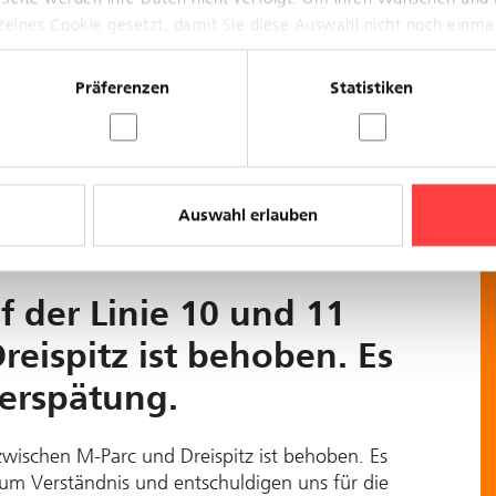
nenstadt
nzelnes Cookie gesetzt, damit Sie diese Auswahl nicht noch einma
, es kommt allerdings weiterhin noch zu
gen. Grund: Blockierung Innenstadt
Präferenzen
Statistiken
Auswahl erlauben
f der Linie 10 und 11
eispitz ist behoben. Es
erspätung.
zwischen M-Parc und Dreispitz ist behoben. Es
um Verständnis und entschuldigen uns für die