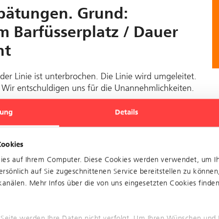
pätungen. Grund:
m Barfüsserplatz / Dauer
nt
der Linie ist unterbrochen. Die Linie wird umgeleitet.
. Wir entschuldigen uns für die Unannehmlichkeiten.
ung
Details
Cookies
kies auf Ihrem Computer. Diese Cookies werden verwendet, um I
r Linie 11 ist behoben, es
rsönlich auf Sie zugeschnittenen Service bereitstellen zu können
erhin noch zu
anälen. Mehr Infos über die von uns eingesetzten Cookies finden 
 situativen Einkürzungen.
 Seite werden Ihre Daten nicht verfolgt. Um Ihren Wünschen und 