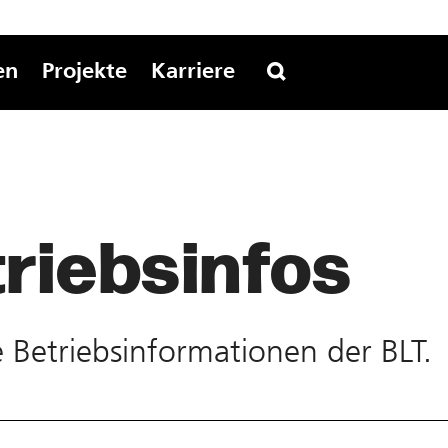
en
Projekte
Karriere
riebs­infos
te Betriebs­informationen der BLT.