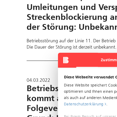
Umleitungen und Vers
Streckenblockierung a
der Störung: Unbekan
Betriebsstörung auf der Linie 11. Der Betrieb 
Die Dauer der Störung ist derzeit unbekannt
Zustimm
Diese Webseite verwendet 
04.03.2022
Diese Website speichert Coo
Betriebsstörung auf de
optimieren und Ihnen einen pe
kommt allerdings weit
als auch auf anderen Medienk
Datenschutzerklärung
.
Folgeverspätungen und
Bei Ihrem Besuch auf unserer