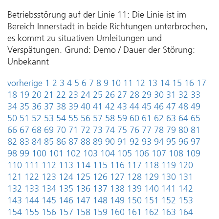
Betriebsstörung auf der Linie 11: Die Linie ist im
Bereich Innerstadt in beide Richtungen unterbrochen,
es kommt zu situativen Umleitungen und
Verspätungen. Grund: Demo / Dauer der Störung:
Unbekannt
vorherige
1
2
3
4
5
6
7
8
9
10
11
12
13
14
15
16
17
18
19
20
21
22
23
24
25
26
27
28
29
30
31
32
33
34
35
36
37
38
39
40
41
42
43
44
45
46
47
48
49
50
51
52
53
54
55
56
57
58
59
60
61
62
63
64
65
66
67
68
69
70
71
72
73
74
75
76
77
78
79
80
81
82
83
84
85
86
87
88
89
90
91
92
93
94
95
96
97
98
99
100
101
102
103
104
105
106
107
108
109
110
111
112
113
114
115
116
117
118
119
120
121
122
123
124
125
126
127
128
129
130
131
132
133
134
135
136
137
138
139
140
141
142
143
144
145
146
147
148
149
150
151
152
153
154
155
156
157
158
159
160
161
162
163
164