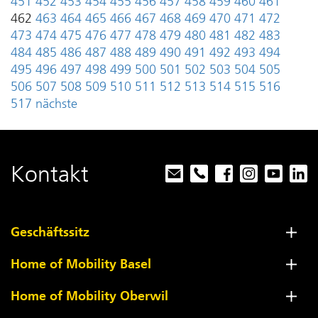
451
452
453
454
455
456
457
458
459
460
461
462
463
464
465
466
467
468
469
470
471
472
473
474
475
476
477
478
479
480
481
482
483
484
485
486
487
488
489
490
491
492
493
494
495
496
497
498
499
500
501
502
503
504
505
506
507
508
509
510
511
512
513
514
515
516
517
nächste
Kontakt
Geschäftssitz
Home of Mobility Basel
Home of Mobility Oberwil