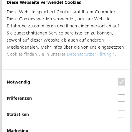
derzeit unbekannt.
Diese Webseite verwendet Cookies
Diese Website speichert Cookies auf Ihrem Computer.
Diese Cookies werden verwendet, um Ihre Website-
28.08.2021
Erfahrung zu optimieren und Ihnen einen persönlich auf
Betriebsstörung auf der Linie
Sie zugeschnittenen Service bereitstellen zu können,
64: Die Linie ist im Bereich
sowohl auf dieser Website als auch auf anderen
Medienkanälen. Mehr Infos über die von uns eingesetzten
Allschwil-Grabenring in beide
Cookies finden Sie in unserer
Datenschutzerklärung
.
Richtungen behindert, es
Bei Ihrem Besuch auf unserer Seite werden Ihre Daten
kommt zu Verspätungen.
nicht verfolgt. Um Ihren Wünschen und Einstellungen
Einwilligungsauswahl
Grund: Verkehrsaufkommen
Notwendig
optimal zu entsprechen, wird nur ein einzelnes Cookie
infolge Allschwiler Markt /
gesetzt, damit Sie diese Auswahl nicht noch einmal
treffen müssen.
Präferenzen
Dauer der Störung: Unbekannt
Statistiken
Marketing