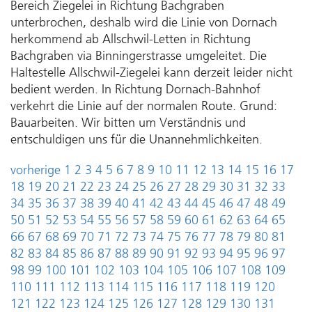
Bereich Ziegelei in Richtung Bachgraben
unterbrochen, deshalb wird die Linie von Dornach
herkommend ab Allschwil-Letten in Richtung
Bachgraben via Binningerstrasse umgeleitet. Die
Haltestelle Allschwil-Ziegelei kann derzeit leider nicht
bedient werden. In Richtung Dornach-Bahnhof
verkehrt die Linie auf der normalen Route. Grund:
Bauarbeiten. Wir bitten um Verständnis und
entschuldigen uns für die Unannehmlichkeiten.
vorherige
1
2
3
4
5
6
7
8
9
10
11
12
13
14
15
16
17
18
19
20
21
22
23
24
25
26
27
28
29
30
31
32
33
34
35
36
37
38
39
40
41
42
43
44
45
46
47
48
49
50
51
52
53
54
55
56
57
58
59
60
61
62
63
64
65
66
67
68
69
70
71
72
73
74
75
76
77
78
79
80
81
82
83
84
85
86
87
88
89
90
91
92
93
94
95
96
97
98
99
100
101
102
103
104
105
106
107
108
109
110
111
112
113
114
115
116
117
118
119
120
121
122
123
124
125
126
127
128
129
130
131