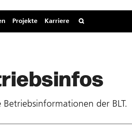
en
Projekte
Karriere
riebs­infos
te Betriebs­informationen der BLT.