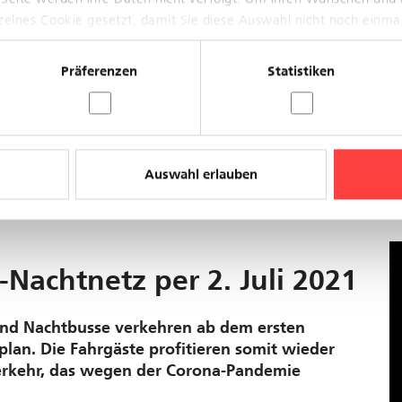
nzelnes Cookie gesetzt, damit Sie diese Auswahl nicht noch einma
h Heuwaage. Es kommt zu Verspätungen. Ein
tet. Die Dauer der Störung ist derzeit unbekannt.
Präferenzen
Statistiken
eiten.
Auswahl erlauben
achtnetz per 2. Juli 2021
und Nachtbusse verkehren ab dem ersten
lan. Die Fahrgäste profitieren somit wieder
rkehr, das wegen der Corona-Pandemie