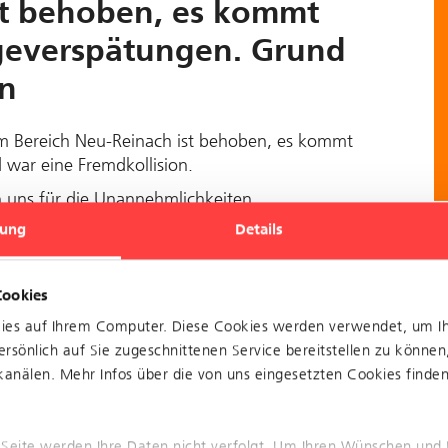
st behoben, es kommt
lgeverspätungen. Grund
on
im Bereich Neu-Reinach ist behoben, es kommt
 war eine Fremdkollision.
 uns für die Unannehmlichkeiten.
ung
Details
Cookies
kies auf Ihrem Computer. Diese Cookies werden verwendet, um I
rsönlich auf Sie zugeschnittenen Service bereitstellen zu können
r Linie 10 im Bereich
anälen. Mehr Infos über die von uns eingesetzten Cookies finden 
u Verspätungen. Ein
ussen ab Zoo eingerichtet.
 Seite werden Ihre Daten nicht verfolgt. Um Ihren Wünschen und 