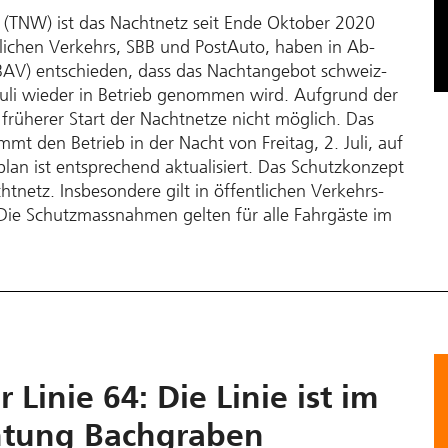
 (TNW) ist das Nachtnetz seit Ende Oktober 2020
tlich­en Verkehrs, SBB und PostAuto, haben in Ab­
V) ent­schieden, dass das Nachtangebot schweiz­
uli wieder in Betrieb genommen wird. Auf­grund der
n früherer Start der Nachtnetze nicht möglich. Das
t den Betrieb in der Nacht von Freitag, 2. Juli, auf
plan ist entsprechend aktualisiert. Das Schutz­konzept
tnetz. Ins­besondere gilt in öffentlichen Verkehrs­­
 Die Schutz­massnahmen gelten für alle Fahrgäste im
 Linie 64: Die Linie ist im
chtung Bachgraben