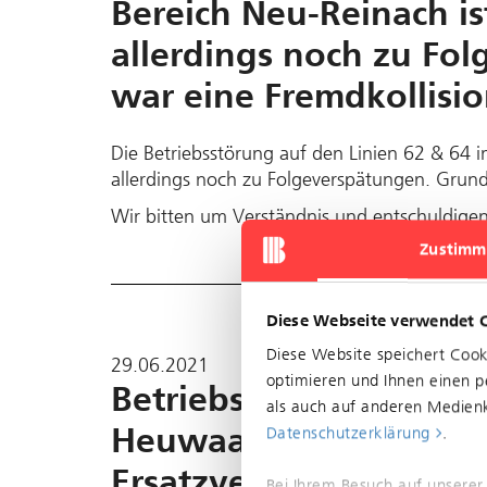
Bereich Neu-Reinach i
allerdings noch zu Fo
war eine Fremdkollisi
Die Betriebsstörung auf den Linien 62 & 64 
allerdings noch zu Folgeverspätungen. Grund
Wir bitten um Verständnis und entschuldigen
Zustimm
Diese Webseite verwendet 
Diese Website speichert Coo
29.06.2021
optimieren und Ihnen einen pe
Betriebsstörung auf de
als auch auf anderen Medienk
Heuwaage. Es kommt z
Datenschutzerklärung
.
Ersatzverkehr ist mit B
Bei Ihrem Besuch auf unserer