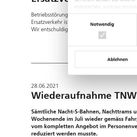
entsprechen, wird nur ein ei
Betriebsstörung auf der Linie 10 im Bereic
Einwilligungsauswahl
Ersatzverkehr ist mit Bussen ab Zoo eingerich
Notwendig
Wir entschuldigen uns für die Unannehmlichk
Ablehnen
28.06.2021
Wiederaufnahme TNW-N
Sämtliche Nacht-S-Bahnen, Nachttrams 
Wochenende im Juli wieder gemäss Fahrp
vom kompletten Angebot im Personen­ve
reduziert werden musste.