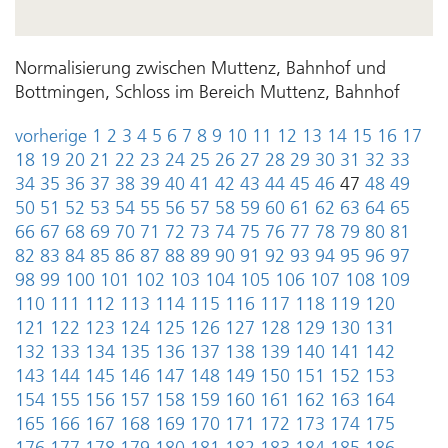
Normalisierung zwischen Muttenz, Bahnhof und
Bottmingen, Schloss im Bereich Muttenz, Bahnhof
vorherige
1
2
3
4
5
6
7
8
9
10
11
12
13
14
15
16
17
18
19
20
21
22
23
24
25
26
27
28
29
30
31
32
33
34
35
36
37
38
39
40
41
42
43
44
45
46
47
48
49
50
51
52
53
54
55
56
57
58
59
60
61
62
63
64
65
66
67
68
69
70
71
72
73
74
75
76
77
78
79
80
81
82
83
84
85
86
87
88
89
90
91
92
93
94
95
96
97
98
99
100
101
102
103
104
105
106
107
108
109
110
111
112
113
114
115
116
117
118
119
120
121
122
123
124
125
126
127
128
129
130
131
132
133
134
135
136
137
138
139
140
141
142
143
144
145
146
147
148
149
150
151
152
153
154
155
156
157
158
159
160
161
162
163
164
165
166
167
168
169
170
171
172
173
174
175