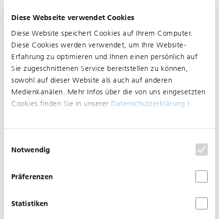
Diese Webseite verwendet Cookies
Unregelmässiger Betrieb zwischen Burgfelderplatz und
Diese Website speichert Cookies auf Ihrem Computer.
Felix Platter-Spital
Diese Cookies werden verwendet, um Ihre Website-
Linie 3
Erfahrung zu optimieren und Ihnen einen persönlich auf
Sie zugeschnittenen Service bereitstellen zu können,
Grund: Bauarbeiten
sowohl auf dieser Website als auch auf anderen
Medienkanälen. Mehr Infos über die von uns eingesetzten
Cookies finden Sie in unserer
Datenschutzerklärung
.
05.06.2026
Normalisierung im Bereich
Bei Ihrem Besuch auf unserer Seite werden Ihre Daten
Riehen, Hinterengeli
nicht verfolgt. Um Ihren Wünschen und Einstellungen
Einwilligungsauswahl
Notwendig
optimal zu entsprechen, wird nur ein einzelnes Cookie
gesetzt, damit Sie diese Auswahl nicht noch einmal
treffen müssen.
Präferenzen
Statistiken