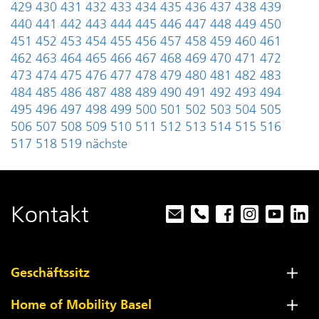
429
430
431
432
433
434
435
436
437
438
439
440
441
442
443
444
445
446
447
448
449
450
451
452
453
454
455
456
457
458
459
460
461
462
463
464
465
466
467
468
469
470
471
472
473
474
475
476
477
478
479
480
481
482
483
484
485
486
487
488
489
490
491
492
493
494
495
496
497
498
499
500
501
502
503
504
505
506
507
508
509
510
511
512
513
514
515
516
517
518
519
nächste
Kontakt
Geschäftssitz
Home of Mobility Basel