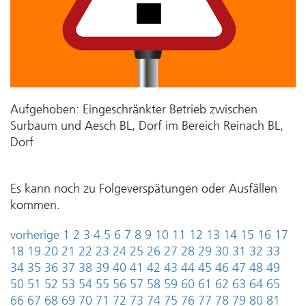
Aufgehoben: Eingeschränkter Betrieb zwischen
Surbaum und Aesch BL, Dorf im Bereich Reinach BL,
Dorf
Es kann noch zu Folgeverspätungen oder Ausfällen
kommen.
vorherige
1
2
3
4
5
6
7
8
9
10
11
12
13
14
15
16
17
18
19
20
21
22
23
24
25
26
27
28
29
30
31
32
33
34
35
36
37
38
39
40
41
42
43
44
45
46
47
48
49
50
51
52
53
54
55
56
57
58
59
60
61
62
63
64
65
66
67
68
69
70
71
72
73
74
75
76
77
78
79
80
81