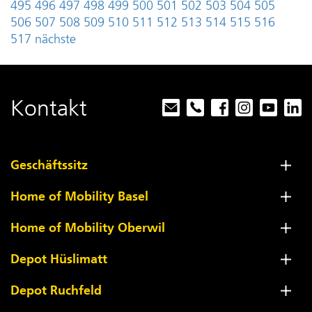
495
496
497
498
499
500
501
502
503
504
505
506
507
508
509
510
511
512
513
514
515
516
517
nächste
Kontakt
Geschäftssitz
Home of Mobility Basel
Home of Mobility Oberwil
Depot Hüslimatt
Depot Ruchfeld