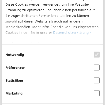
Diese Cookies werden verwendet, um Ihre Website-
Erfahrung zu optimieren und Ihnen einen persönlich auf
Sie zugeschnittenen Service bereitstellen zu können,
sowohl auf dieser Website als auch auf anderen
Medienkanälen. Mehr Infos über die von uns eingesetzten
Normalisierung zwischen Dreirosenbrücke und
Cookies finden Sie in unserer
Datenschutzerklärung
.
Schifflände
Bei Ihrem Besuch auf unserer Seite werden Ihre Daten
Es kann noch zu Folgeverspätungen oder Ausfällen
nicht verfolgt. Um Ihren Wünschen und Einstellungen
Einwilligungsauswahl
Notwendig
kommen.
optimal zu entsprechen, wird nur ein einzelnes Cookie
gesetzt, damit Sie diese Auswahl nicht noch einmal
treffen müssen.
Präferenzen
17.02.2026
Normalisierung zwischen Aesch
Statistiken
BL, Dorf und St-Louis Grenze
Marketing
im Bereich Schifflände