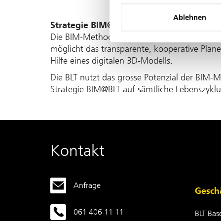
Ablehnen
Strategie BIM@BLT
Die BIM-Methode vernetzt alle an einem Bau­
möglicht das trans­parente, kooperative Plane
Hilfe eines digitalen 3D-Modells.
Die BLT nutzt das grosse Potenzial der BIM-M
Strategie BIM@BLT auf sämtliche Lebens­zyklus
Kontakt
Anfrage
Geschä
061 406 11 11
BLT Bas