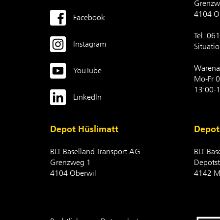
Grenzw
4104 O
Facebook
Tel. 06
Instagram
Situati
Warena
YouTube
Mo-Fr 0
13:00-1
LinkedIn
Depot Hüslimatt
Depot
BLT Baselland Transport AG
BLT Bas
Grenzweg 1
Depotst
4104 Oberwil
4142 M