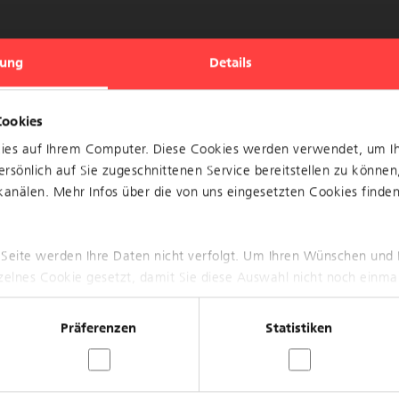
ung
Details
Cookies
kies auf Ihrem Computer. Diese Cookies werden verwendet, um I
rsönlich auf Sie zugeschnittenen Service bereitstellen zu können
anälen. Mehr Infos über die von uns eingesetzten Cookies finden 
 Seite werden Ihre Daten nicht verfolgt. Um Ihren Wünschen und 
nzelnes Cookie gesetzt, damit Sie diese Auswahl nicht noch einma
igitales Planungs­system für den Bau und die Be­wirt­
Daten und In­formationen werden in einem 3D-Modell
Präferenzen
Statistiken
und trans­pa­rent kommuniziert.
au­branche proaktiv an und übernimmt mit BIM im