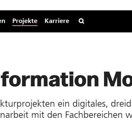
en
Projekte
Karriere
Information M
uktur­projekten ein digitales, dre
­arbeit mit den Fach­bereichen w