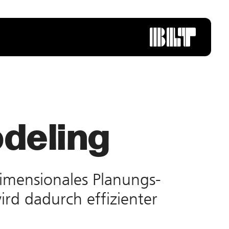
odeling
i­dimensionales Planungs­
ird dadurch effizienter