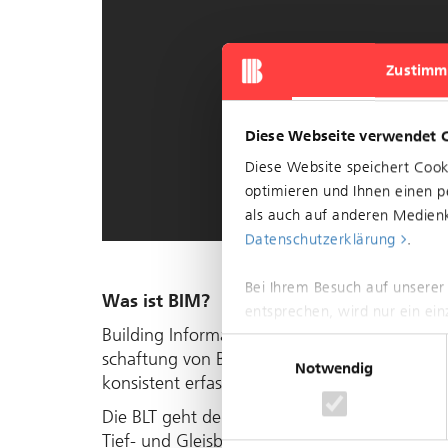
Zustimm
Diese Webseite verwendet 
Diese Website speichert Coo
optimieren und Ihnen einen pe
als auch auf anderen Medienk
Datenschutzerklärung
.
Bei Ihrem Besuch auf unserer
Was ist BIM?
entsprechen, wird nur ein ei
Building Information Modeling (BIM) ist ein d
Einwilligungsauswahl
schaftung von Bau­werken. Alle rele­vanten 
Notwendig
kon­sistent erfasst, ver­waltet, aus­ge­tauscht 
Die BLT geht den digitalen Wan­del in der B
Tief- und Gleis­bau eine Vorreiter­rolle.