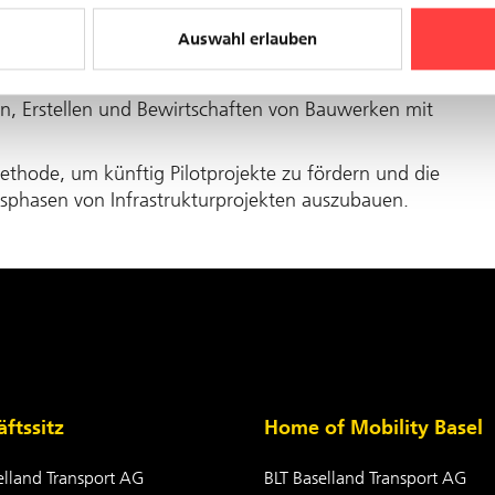
Auswahl erlauben
werk be­teiligten Per­sonen und Unter­nehmen und er­
n, Er­stellen und Be­wirt­schaften von Bau­werken mit
ethode, um künftig Pilot­projekte zu fördern und die
­phasen von Infrastruktur­projekten aus­zu­bauen.
ftssitz
Home of Mobility Basel
elland Transport AG
BLT Baselland Transport AG