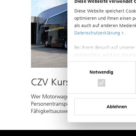
Diese Webseite verwendet 
Diese Website speichert Coo
optimieren und Ihnen einen pe
als auch auf anderen Medienk
Datenschutzerklärung
.
Bei Ihrem Besuch auf unserer
entsprechen, wird nur ein ei
Einwilligungsauswahl
Notwendig
CZV Kurse
Wer Motor­wagen der Ka­te­go­rien D/D1 für
Per­sonen­trans­porte führen will, be­nötigt den
Ablehnen
Fähigkeits­aus­weis (CZV).
Mehr