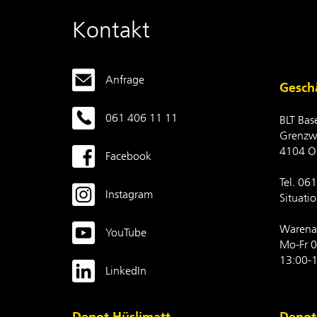
Kontakt
Anfrage
Geschä
061 406 11 11
BLT Bas
Grenzw
4104 O
Facebook
Tel. 06
Instagram
Situati
Warena
YouTube
Mo-Fr 0
13:00-1
LinkedIn
Depot Hüslimatt
Depot