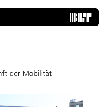
 der Mo­bi­li­tät