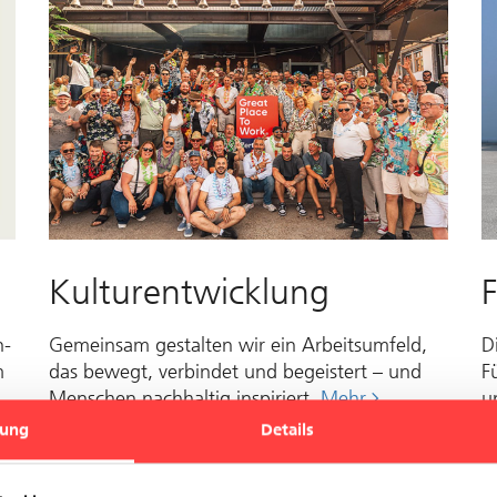
Kulturentwicklung
n­
Gemeinsam ge­stalten wir ein Ar­beits­um­feld,
D
m
das be­wegt, ver­bindet und be­gei­stert – und
F
Men­schen nach­haltig inspiriert.
Mehr
u
ung
Details