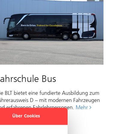
Fahrschule Bus
ie BLT bietet eine fundierte Aus­bil­dung zum
ührer­aus­weis D – mit modernen Fahr­zeugen
nd er­fahren­en Fahrlehr­per­sonen.
Mehr
Über Cookies