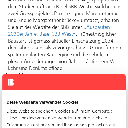
dem Studienauftrag «Basel SBB West», welcher die
zwei Grossprojekte «Perronzugang Marga­rethen»
und «neue Marga­rethen­brücke» umfasst, erhal­ten
Sie auf der Website der SBB unter
«Aus­bauten
2030er Jahre: Basel SBB West»
. Frühest­möglicher
Bau­start ist gemäss aktu­eller Ein­schätzung 2034,
drei Jahre später als zuvor geschätzt. Grund für den
später ge­plan­ten Bau­beginn sind die sehr kom­
plexen An­for­der­un­gen von Bahn, städt­ischem Ver­
kehr und Denk­mal­pflege.
Kontakt
Kontaktieren Sie uns unter:
stram17[at]blt.ch
Diese Webseite verwendet Cookies
Videos
Diese Website speichert Cookies auf Ihrem Computer.
🎬
Einfach erklärt
Diese Cookies werden verwendet, um Ihre Website-
🎬
Kurz erklärt
Erfahrung zu optimieren und Ihnen einen persönlich auf