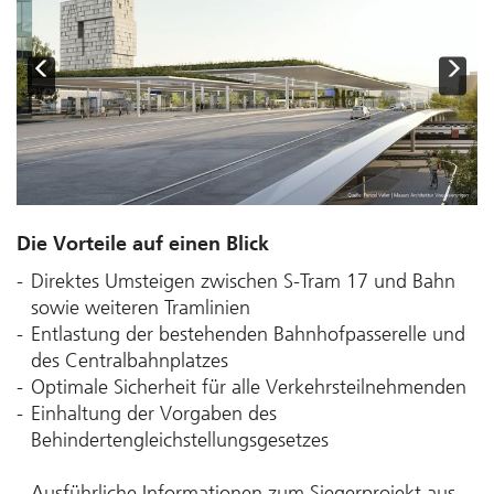
Previous
Next
Die Vorteile auf einen Blick
Direktes Umsteigen zwischen S-Tram 17 und Bahn
sowie weiteren Tramlinien
Entlastung der bestehenden Bahnhofpasserelle und
des Centralbahnplatzes
Optimale Sicherheit für alle Verkehrsteilnehmenden
Einhaltung der Vorgaben des
Behindertengleichstellungsgesetzes
Ausführliche Infor­ma­tionen zum Sieger­projekt aus