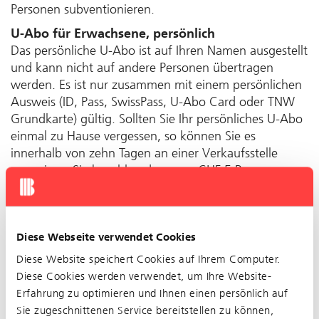
Personen sub­ven­tionieren.
U-Abo für Erwachsene, persönlich
Das persönliche U-Abo ist auf Ihren Namen ausgestellt
und kann nicht auf andere Personen übertragen
werden. Es ist nur zusammen mit einem persönlichen
Ausweis (ID, Pass, SwissPass, U-Abo Card oder TNW
Grundkarte) gültig. Sollten Sie Ihr persönliches U-Abo
einmal zu Hause vergessen, so können Sie es
innerhalb von zehn Tagen an einer Verkaufsstelle
vorweisen. Sie be­zahlen dann nur CHF 5 Be­
arbeitungs­gebühr und nicht den Zuschlag für Fahrten
ohne gültigen Fahrausweis von mindestens CHF 100.
Sollten Sie Ihr persönliches Abo verlieren, wird es
Diese Webseite verwendet Cookies
gegen eine Be­arbeitungs­gebühr von CHF 30 ersetzt.
Diese Website speichert Cookies auf Ihrem Computer.
U-Abo für Erwachsene, übertragbar
Diese Cookies werden verwendet, um Ihre Website-
Das übertragbare U-Abo ist zwar auch auf Ihren
Erfahrung zu optimieren und Ihnen einen persönlich auf
Namen ausgestellt, kann aber an andere Personen
Sie zugeschnittenen Service bereitstellen zu können,
weiter­gegeben werden. Bei Verlust gibt es keinen