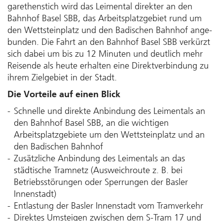
garethen­stich wird das Leimen­tal direkter an den
Bahn­hof Basel SBB, das Ar­beits­platz­ge­biet rund um
den Wettstein­platz und den Badi­schen Bah­nhof an­ge­
bunden. Die Fahrt an den Bah­nhof Basel SBB ver­kürzt
sich dabei um bis zu 12 Minuten und deut­lich mehr
Rei­sende als heute er­halten eine Direkt­ver­bindung zu
ihrem Ziel­gebiet in der Stadt.
Die Vorteile auf einen Blick
Schnelle und direkte An­bindung des Leimentals an
den Bahnhof Basel SBB, an die wichtigen
Arbeitsplatzgebiete um den Wettsteinplatz und an
den Badischen Bahn­hof
Zusätzliche An­bindung des Leimentals an das
städtische Tramnetz (Aus­weich­route z. B. bei
Betriebs­störungen oder Sperrungen der Basler
Innenstadt)
Entlastung der Basler Innenstadt vom Tramverkehr
Direktes Umsteigen zwischen dem S-Tram 17 und