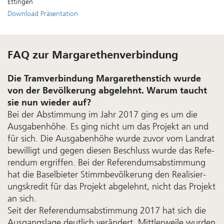
Ettingen
Download Präsentation
FAQ zur Margarethenverbindung
Die Tramverbindung Margarethen­stich wurde
von der Bevölkerung ab­gelehnt. Warum taucht
sie nun wieder auf?
Bei der Ab­stimm­ung im Jahr 2017 ging es um die
Aus­gaben­höhe. Es ging nicht um das Pro­jekt an und
für sich. Die Aus­gaben­höhe wurde zuvor vom Land­rat
bewilligt und ge­gen diesen Be­schluss wurde das Re­fe­
ren­dum er­grif­fen. Bei der Referendums­ab­stimm­ung
hat die Basel­bieter Stimm­bevöl­ker­ung den Re­ali­sier­
ungs­kre­dit für das Pro­jekt ab­ge­lehnt, nicht das Pro­jekt
an sich.
Seit der Referendums­ab­stimmung 2017 hat sich die
Aus­gangs­lage deutlich verändert. Mittler­weile wurden