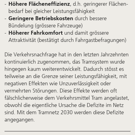
Höhere Flächeneffizienz
, d.h. geringerer Flächen­
bedarf bei gleicher Leistungs­fähigkeit
Geringere Betriebskosten
durch bessere
Bündelung (grössere Fahrzeuge)
Höherer Fahrkomfort
und damit grössere
Attraktivität (bestätigt durch Fahrgast­befragungen)
Die Verkehrs­nach­frage hat in den letz­ten Jahr­zehn­ten
kontinuier­lich zugenom­men, das Tram­system wurde
hin­gegen kaum weiter­entwickelt. Dadurch stösst es
teil­weise an die Grenze seiner Leistungs­fähig­keit, mit
nega­tiven Effek­ten wie Un­zu­ver­lässig­keit oder
vermehr­ten Stör­ungen. Diese Effek­te werden oft
fälsch­licher­weise dem Verkehrs­mittel Tram ange­lastet,
obwohl die eigent­liche Ur­sache die Defi­zite im Netz
sind. Mit dem Tram­netz 2030 wer­den diese Defi­zi­te
an­ge­gang­en.