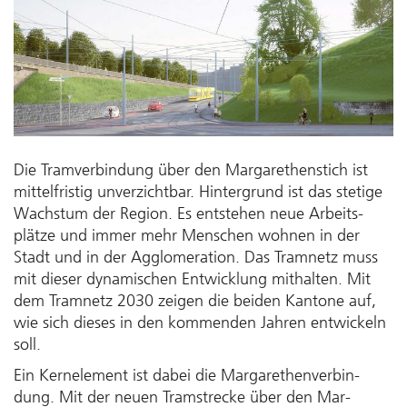
Die Tram­ver­bindung über den Mar­garethen­stich ist
mittel­fristig un­verzicht­bar. Hinter­grund ist das ste­tige
Wachs­tum der Re­gion. Es ent­stehen neue Ar­beits­
plätze und immer mehr Men­schen woh­nen in der
Stadt und in der Ag­glo­me­ra­tion. Das Tram­netz muss
mit dieser dyna­mi­schen Ent­wicklung mit­hal­ten. Mit
dem Tram­netz 2030 zei­gen die bei­den Kan­tone auf,
wie sich dieses in den kom­menden Jahren ent­wickeln
soll.
Ein Kern­element ist dabei die Mar­garethen­ver­bin­
dung. Mit der neu­en Tram­strecke über den Mar­