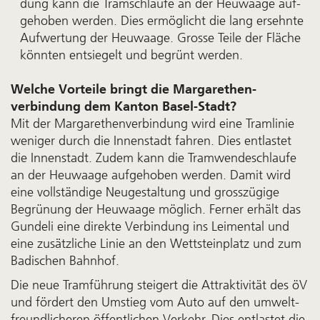
dung kann die Tram­schlaufe an der Heu­waage auf­
ge­hoben wer­den. Dies er­möglicht die lang er­sehnte
Auf­wertung der Heu­waage. Grosse Teile der Fläche
könnten ent­siegelt und be­grünt werden.
Welche Vorteile bringt die Margarethen­
verbindung dem Kanton Basel-Stadt?
Mit der Margarethen­verbindung wird eine Tram­linie
weniger durch die Innen­stadt fahren. Dies entlastet
die Innenstadt. Zudem kann die Tram­wende­schlaufe
an der Heu­waage auf­gehoben werden. Damit wird
eine voll­ständige Neu­gestaltung und gross­zügige
Begrün­ung der Heu­waage möglich. Ferner erhält das
Gundeli eine direkte Verbind­ung ins Leimen­tal und
eine zusätz­liche Linie an den Wett­stein­platz und zum
Badischen Bahnhof.
Die neue Tram­führung steigert die Attrak­tivität des öV
und fördert den Um­stieg vom Auto auf den umwelt­
freundlicheren öffent­lichen Verkehr. Dies entlastet die