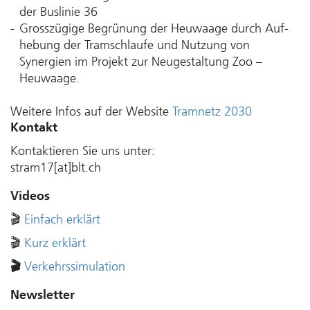
der Buslinie 36
Gross­zügige Begrün­ung der Heu­waage​ durch Auf­
heb­ung der Tram­schlaufe und Nutz­ung von
Synergien im Pro­jekt zur Neu­gestalt­ung Zoo –
Heuwaage.
Weitere Infos auf der Website
Tramnetz 2030
Kontakt
Kontaktieren Sie uns unter:
stram17[at]blt.ch
Videos
🎬
Einfach erklärt
🎬
Kurz erklärt
🎬
Verkehrssimulation
Newsletter