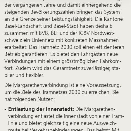
der ver­gangenen Jahre und damit einher­gehend die
stei­gen­den Be­völker­ungs­zahlen brin­gen das System
an die Gren­ze seiner Leistungs­fähig­keit. Die Kan­tone
Basel-Land­schaft und Basel-Stadt haben des­halb
zusam­men mit BVB, BLT und der IGöV Nord­west­
schweiz ein Li­nien­netz mit konkreten Mass­nah­men
erar­bei­tet: Das Tram­netz 2030 soll einen ef­fi­zi­en­te­ren
Be­trieb garan­tieren. Es bie­tet den Fahr­gästen neue
Ver­bin­dung­en mit einem grösst­mög­lichen Fahr­kom­
fort. Zudem wird das Ge­samt­netz zu­verl­ässiger, sta­
biler und flexibler.
Die Margarethen­verbindung ist eine Voraus­setzung,
um die Ziele des Tram­netzes 2030 zu erreichen. Sie
hat folgenden Nutzen:
Entlastung der Innenstadt:
Die Margarethen­
verbindung entlastet die Innen­stadt von einer Tram­
linie und bietet gleich­zeitig eine neue Aus­weich­
route bei Verkehrs­behinde­rungen. Das heisst: Mit