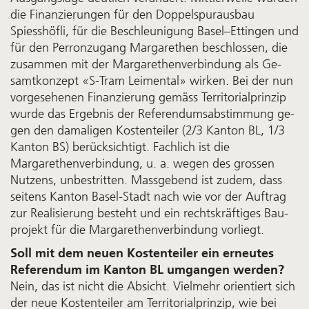
die Finanzierungen für den Doppel­spur­aus­bau
Spiesshöfli, für die Be­schleunigung Basel–Ettingen und
für den Perron­zugang Margarethen be­schlossen, die
zusammen mit der Margarethen­verbindung als Ge­
samt­konzept «S-Tram Leimental» wirken. Bei der nun
vor­ge­sehen­en Finanzierung ge­mäss Territorialprinzip
wurde das Ergebnis der Re­ferendums­ab­stimmung ge­
gen den da­mali­gen Kosten­teiler (2/3 Kanton BL, 1/3
Kanton BS) be­rück­sichtigt. Fachlich ist die
Margarethen­verbindung, u. a. wegen des grossen
Nutzens, un­be­stritten. Massge­bend ist zu­dem, dass
sei­tens Kanton Basel-Stadt nach wie vor der Auf­trag
zur Re­ali­sierung be­steht und ein rechts­kräftiges Bau­
projekt für die Mar­garethen­verbindung vorliegt.
Soll mit dem neuen Kostenteiler ein erneutes
Referendum im Kanton BL umgangen werden?
Nein, das ist nicht die Absicht. Viel­mehr orientiert sich
der neue Kosten­teiler am Territorial­prinzip, wie bei