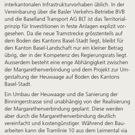
inter­kantonalen Infra­struktur­vor­haben üblich. In der
Verein­barung über die Basler Ver­kehrs-Betriebe BVB
und die Basel­land Trans­port AG BLT ist das Territorial­
prinzip für In­ves­ti­tio­nen in feste An­lagen ex­pl­izit vor­
ge­se­hen. Da die neue Tram­strecke grössten­teils auf
dem Bo­den des Kan­tons Basel-Stadt liegt, blei­bt für
den Kan­ton Basel-Land­schaft nur ein kleiner Be­trag
übrig, der in der Kom­pe­tenz des Regier­ungs­rats liegt.
Ausser­dem be­steht eine enge Ab­hän­gig­keit zwi­schen
der Margarethen­ver­bin­dung und dem Projekt zur Um­
ge­staltung der Heu­waage auf Bo­den des Kantons
Basel-Stadt.
Ein Um­bau der Heu­waage und die Sanier­ung der
Binninger­strasse sind unab­hängig von der Reali­sier­ung
der Margarethen­verbindung geplant. Diese werden
aber durch die Margarethen­verbind­ung deut­lich
verein­facht und kosten­günstiger. Während den Bau­
arbeiten kann die Tramlinie 10 aus dem Leimental via