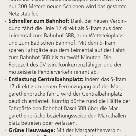
nur 300 Metern neuen Schienen wird das ge­samte
Netz stabiler.
Schneller zum Bahnhof:
Dank der neuen Ver­bin­
dung fährt die Linie 17 direkt als S-Tram aus dem
Leimen­tal zum Bahn­hof SBB, zum Wettstein­platz
und zum Badischen Bahnhof. Mit dem S-Tram
sparen Fahr­gäste aus dem Leimen­tal auf der Fahrt
zum Bahn­hof SBB bis zu zwölf Minuten. Die
Reisezeit des öV wird kon­kurrenz­fähiger und der
moto­ri­sierte Pen­dler­ver­kehr nimmt ab.
Entlastung Centralbahnplatz:
Indem das S-Tram
17 direkt zum neuen Perron­zugang auf der Mar­
garethen­brücke fährt, wird der Central­bahn­platz
deut­lich ent­lastet. Künftig dürfte rund die Hälfte der
Fahr­gäste den Bahnhof Basel SBB über die Mar­
garethen­brücke be­ziehungs­weise den Markt­hallen­
platz be­treten oder ver­lassen.
Grüne Heuwaage:
Mit der Margarethen­ver­bin­