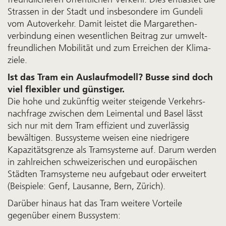
Strassen in der Stadt und insbesondere im Gundeli
vom Autoverkehr. Damit leistet die Margarethen­
verbindung einen wesent­lichen Beitrag zur umwelt­
freund­lichen Mobilität und zum Erreichen der Klima­
ziele.
Ist das Tram ein Auslaufmodell? Busse sind doch
viel flexibler und günstiger.
Die hohe und zukünftig weiter steigende Verkehrs­
nachfrage zwischen dem Leimen­tal und Basel lässt
sich nur mit dem Tram effizient und zuver­lässig
bewälti­gen. Bus­systeme weisen eine nied­rigere
Kapazitäts­grenze als Tram­systeme auf. Darum werden
in zahl­reichen schweizer­ischen und europä­ischen
Städten Tram­systeme neu aufgebaut oder erweitert
(Beispiele: Genf, Lausanne, Bern, Zürich).
Darüber hinaus hat das Tram weitere Vorteile
gegenüber einem Bussystem: