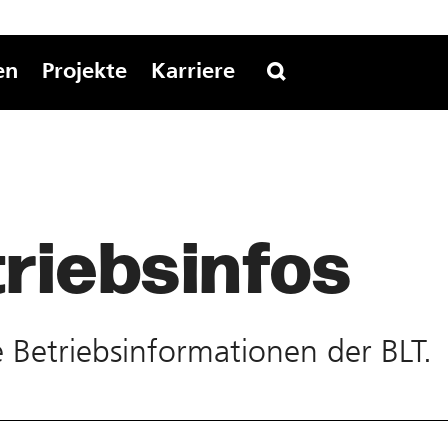
en
Projekte
Karriere
riebs­infos
te Betriebs­informationen der BLT.