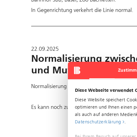
In Gegenrichtung verkehrt die Linie normal.
22.09.2025
Normalisierung zwisch
und Muttenz, Bahnhof 
Zustimm
Normalisierung zwischen Bottmingen, Schlos
Diese Webseite verwendet 
Diese Website speichert Coo
Es kann noch zu Folgeverspätungen oder Au
optimieren und Ihnen einen pe
als auch auf anderen Medienk
Datenschutzerklärung
.
Bei Ihrem Besuch auf unserer