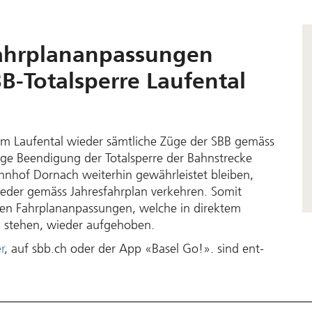
 Fahrplananpassungen
B-Totalsperre Laufental
 Laufen­tal wieder sämtliche Züge der SBB ge­mäss
sige Beendigung der Total­sperre der Bahn­strecke
­hof Dornach weiter­hin ge­währ­leistet bleiben,
der ge­mäss Jahres­fahrplan ver­kehren. Somit
n Fahrplan­an­passungen, wel­che in direktem
 stehen, wieder auf­ge­hoben.
r
, auf sbb.ch oder der App «Basel Go!». sind ent­