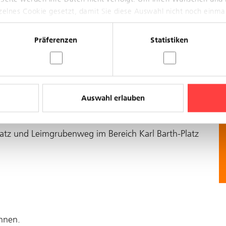
nzelnes Cookie gesetzt, damit Sie diese Auswahl nicht noch einma
Präferenzen
Statistiken
eb zwischen Aeschenplatz
Bereich Karl Barth-Platz
Auswahl erlauben
eugstörung
atz und Leimgrubenweg im Bereich Karl Barth-Platz
chnen.