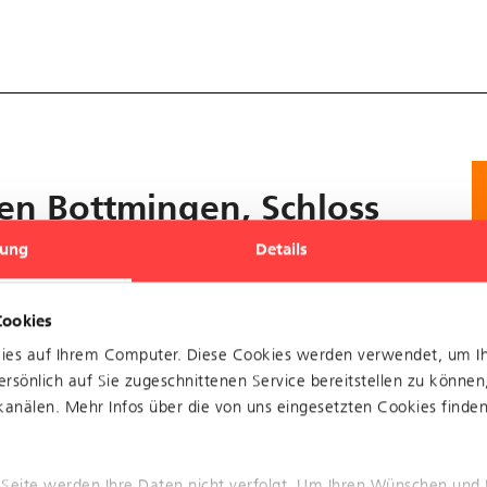
en Bottmingen, Schloss
im Bereich Dreispitz
ung
Details
s und Muttenz, Bahnhof im Bereich Dreispitz
Cookies
kies auf Ihrem Computer. Diese Cookies werden verwendet, um I
sfällen kommen.
rsönlich auf Sie zugeschnittenen Service bereitstellen zu können
anälen. Mehr Infos über die von uns eingesetzten Cookies finden 
 Seite werden Ihre Daten nicht verfolgt. Um Ihren Wünschen und 