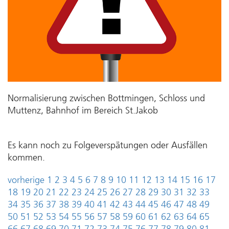
Normalisierung zwischen Bottmingen, Schloss und
Muttenz, Bahnhof im Bereich St.Jakob
Es kann noch zu Folgeverspätungen oder Ausfällen
kommen.
vorherige
1
2
3
4
5
6
7
8
9
10
11
12
13
14
15
16
17
18
19
20
21
22
23
24
25
26
27
28
29
30
31
32
33
34
35
36
37
38
39
40
41
42
43
44
45
46
47
48
49
50
51
52
53
54
55
56
57
58
59
60
61
62
63
64
65