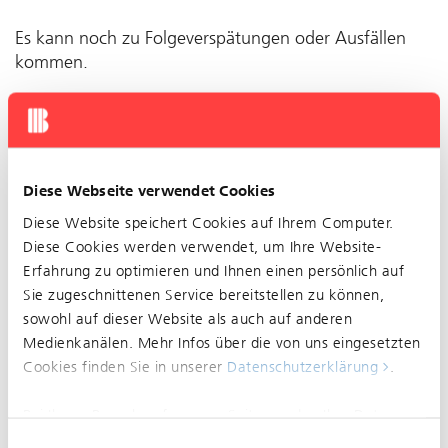
Es kann noch zu Folgeverspätungen oder Ausfällen
kommen.
04.11.2024
Unregelmässiger Betrieb
Diese Webseite verwendet Cookies
zwischen Waldenburg (CH),
Diese Website speichert Cookies auf Ihrem Computer.
Station und Liestal, Bahnhof im
Diese Cookies werden verwendet, um Ihre Website-
Bereich Waldenburg (CH),
Erfahrung zu optimieren und Ihnen einen persönlich auf
Sie zugeschnittenen Service bereitstellen zu können,
Station Linie 19 Grund:
sowohl auf dieser Website als auch auf anderen
Bauarbeiten
Medienkanälen. Mehr Infos über die von uns eingesetzten
Cookies finden Sie in unserer
Datenschutzerklärung
.
Bei Ihrem Besuch auf unserer Seite werden Ihre Daten
nicht verfolgt. Um Ihren Wünschen und Einstellungen
Einwilligungsauswahl