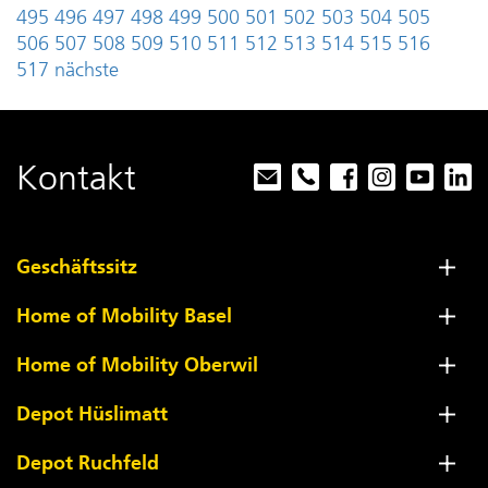
495
496
497
498
499
500
501
502
503
504
505
506
507
508
509
510
511
512
513
514
515
516
517
nächste
Kontakt
Geschäftssitz
Home of Mobility Basel
Home of Mobility Oberwil
Depot Hüslimatt
Depot Ruchfeld