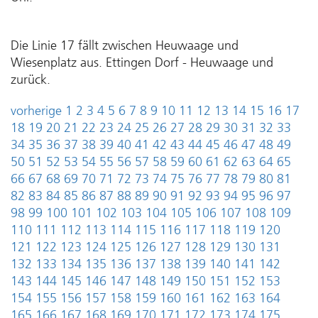
Die Linie 17 fällt zwischen Heuwaage und
Wiesenplatz aus. Ettingen Dorf - Heuwaage und
zurück.
vorherige
1
2
3
4
5
6
7
8
9
10
11
12
13
14
15
16
17
18
19
20
21
22
23
24
25
26
27
28
29
30
31
32
33
34
35
36
37
38
39
40
41
42
43
44
45
46
47
48
49
50
51
52
53
54
55
56
57
58
59
60
61
62
63
64
65
66
67
68
69
70
71
72
73
74
75
76
77
78
79
80
81
82
83
84
85
86
87
88
89
90
91
92
93
94
95
96
97
98
99
100
101
102
103
104
105
106
107
108
109
110
111
112
113
114
115
116
117
118
119
120
121
122
123
124
125
126
127
128
129
130
131
132
133
134
135
136
137
138
139
140
141
142
143
144
145
146
147
148
149
150
151
152
153
154
155
156
157
158
159
160
161
162
163
164
165
166
167
168
169
170
171
172
173
174
175