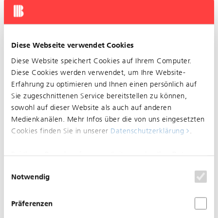
Eingeschränkter Betrieb zwischen Burgfelderplatz und
Aeschenplatz
Betroffen ist die Linie 3.
Diese Webseite verwendet Cookies
Der Grund dafür sind Bauarbeiten.
Diese Website speichert Cookies auf Ihrem Computer.
Die Einschränkung dauert von ca. 02.04.2024, 04:00
Diese Cookies werden verwendet, um Ihre Website-
Uhr bis ca. 19.04.2024, 02:00 Uhr.
Erfahrung zu optimieren und Ihnen einen persönlich auf
Sie zugeschnittenen Service bereitstellen zu können,
sowohl auf dieser Website als auch auf anderen
Die Linie 3 wird zwischen Burgfelderplatz und
Medienkanälen. Mehr Infos über die von uns eingesetzten
Aeschenplatz umgeleitet. Die Umleitung verläuft über
Cookies finden Sie in unserer
Datenschutzerklärung
.
die Haltestellen Basel, Schützenhaus und Basel,
Bahnhof SBB.
Bei Ihrem Besuch auf unserer Seite werden Ihre Daten
nicht verfolgt. Um Ihren Wünschen und Einstellungen
Einwilligungsauswahl
Notwendig
optimal zu entsprechen, wird nur ein einzelnes Cookie
18.04.2024
gesetzt, damit Sie diese Auswahl nicht noch einmal
Eingeschränkter Betrieb
treffen müssen.
Präferenzen
zwischen Bankverein und