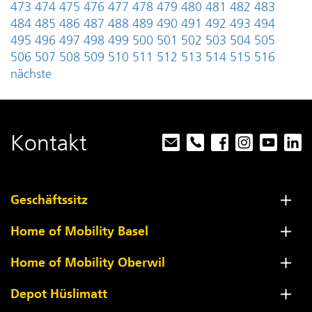
473
474
475
476
477
478
479
480
481
482
483
484
485
486
487
488
489
490
491
492
493
494
495
496
497
498
499
500
501
502
503
504
505
506
507
508
509
510
511
512
513
514
515
516
nächste
Kontakt
Geschäftssitz
Home of Mobility Basel
Home of Mobility Oberwil
Depot Hüslimatt