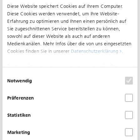
Diese Website speichert Cookies auf Ihrem Computer.
Aufgehoben: Eingeschränkter Betrieb zwischen
Diese Cookies werden verwendet, um Ihre Website-
Dreispitz und St-Louis Grenze
Erfahrung zu optimieren und Ihnen einen persönlich auf
Sie zugeschnittenen Service bereitstellen zu können,
sowohl auf dieser Website als auch auf anderen
12.04.2026
Medienkanälen. Mehr Infos über die von uns eingesetzten
Unterbruch zwischen MParc
Cookies finden Sie in unserer
Datenschutzerklärung
.
und Bahnhof SBB
Bei Ihrem Besuch auf unserer Seite werden Ihre Daten
nicht verfolgt. Um Ihren Wünschen und Einstellungen
Einwilligungsauswahl
Notwendig
optimal zu entsprechen, wird nur ein einzelnes Cookie
gesetzt, damit Sie diese Auswahl nicht noch einmal
treffen müssen.
Präferenzen
Statistiken
Marketing