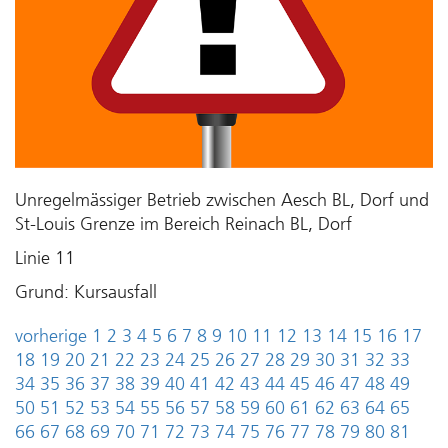
Unregelmässiger Betrieb zwischen Aesch BL, Dorf und
St-Louis Grenze im Bereich Reinach BL, Dorf
Linie 11
Grund: Kursausfall
vorherige
1
2
3
4
5
6
7
8
9
10
11
12
13
14
15
16
17
18
19
20
21
22
23
24
25
26
27
28
29
30
31
32
33
34
35
36
37
38
39
40
41
42
43
44
45
46
47
48
49
50
51
52
53
54
55
56
57
58
59
60
61
62
63
64
65
66
67
68
69
70
71
72
73
74
75
76
77
78
79
80
81