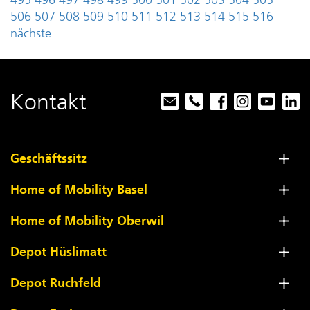
495
496
497
498
499
500
501
502
503
504
505
506
507
508
509
510
511
512
513
514
515
516
nächste
Kontakt
Geschäftssitz
Home of Mobility Basel
Home of Mobility Oberwil
Depot Hüslimatt
Depot Ruchfeld