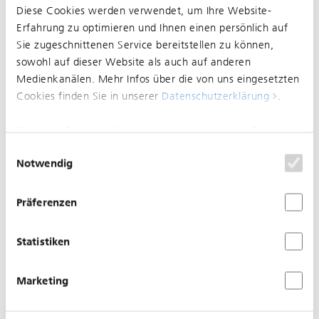
Diese Cookies werden verwendet, um Ihre Website-
Linie 3
Erfahrung zu optimieren und Ihnen einen persönlich auf
Grund: Bauarbeiten
Sie zugeschnittenen Service bereitstellen zu können,
sowohl auf dieser Website als auch auf anderen
Medienkanälen. Mehr Infos über die von uns eingesetzten
09.03.2026
Cookies finden Sie in unserer
Datenschutzerklärung
.
Aufgehoben: Eingeschränkter
Bei Ihrem Besuch auf unserer Seite werden Ihre Daten
Betrieb zwischen Rodersdorf
nicht verfolgt. Um Ihren Wünschen und Einstellungen
Einwilligungsauswahl
(CH), Station und Dornach (CH),
Notwendig
optimal zu entsprechen, wird nur ein einzelnes Cookie
gesetzt, damit Sie diese Auswahl nicht noch einmal
Bahnhof im Bereich Rodersdorf
treffen müssen.
Präferenzen
(CH), Station
Statistiken
Marketing