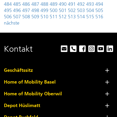
484
485
486
487
488
489
490
491
492
493
494
495
496
497
498
499
500
501
502
503
504
505
506
507
508
509
510
511
512
513
514
515
516
nächste
Kontakt
Geschäftssitz
Home of Mobility Basel
Home of Mobility Oberwil
Depot Hüslimatt