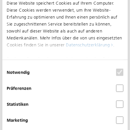
Diese Website speichert Cookies auf Ihrem Computer.
Diese Cookies werden verwendet, um Ihre Website-
Erfahrung zu optimieren und Ihnen einen persönlich auf
27.06.2025
Sie zugeschnittenen Service bereitstellen zu können,
Normalisierung zwischen
sowohl auf dieser Website als auch auf anderen
Oberwil BL, Zentrum und
Medienkanälen. Mehr Infos über die von uns eingesetzten
Dornach (CH), Bahnhof im
Cookies finden Sie in unserer
Datenschutzerklärung
.
Bereich Hüslimatt
Bei Ihrem Besuch auf unserer Seite werden Ihre Daten
nicht verfolgt. Um Ihren Wünschen und Einstellungen
Einwilligungsauswahl
Notwendig
optimal zu entsprechen, wird nur ein einzelnes Cookie
gesetzt, damit Sie diese Auswahl nicht noch einmal
treffen müssen.
Präferenzen
Statistiken
Marketing