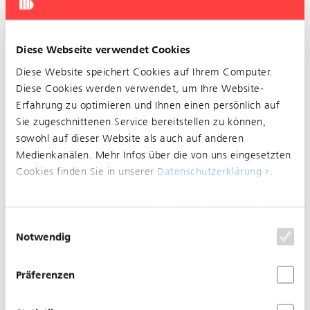
Aufgehoben: Unterbruch im Bereich EuroAirport
Abflug
Diese Webseite verwendet Cookies
Diese Website speichert Cookies auf Ihrem Computer.
Es kann noch zu Folgeverspätungen oder Ausfällen
Diese Cookies werden verwendet, um Ihre Website-
kommen.
Erfahrung zu optimieren und Ihnen einen persönlich auf
Sie zugeschnittenen Service bereitstellen zu können,
sowohl auf dieser Website als auch auf anderen
31.07.2024
Medienkanälen. Mehr Infos über die von uns eingesetzten
Aufgehoben: Unterbruch im
Cookies finden Sie in unserer
Datenschutzerklärung
.
Bereich Markthalle
Bei Ihrem Besuch auf unserer Seite werden Ihre Daten
nicht verfolgt. Um Ihren Wünschen und Einstellungen
Einwilligungsauswahl
Notwendig
optimal zu entsprechen, wird nur ein einzelnes Cookie
gesetzt, damit Sie diese Auswahl nicht noch einmal
treffen müssen.
Präferenzen