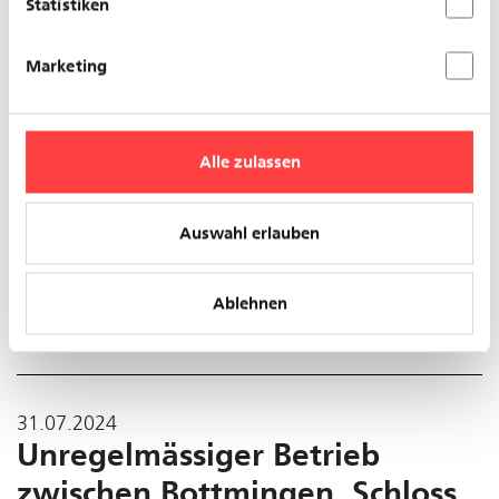
Statistiken
Marketing
Alle zulassen
Auswahl erlauben
Aufgehoben: Unterbruch im Bereich Markthalle
Ablehnen
Es kann noch zu Folgeverspätungen oder Ausfällen
kommen.
31.07.2024
Unregelmässiger Betrieb
zwischen Bottmingen, Schloss