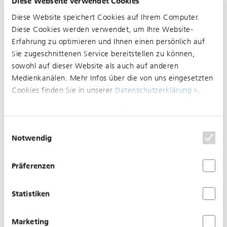
Diese Webseite verwendet Cookies
Diese Website speichert Cookies auf Ihrem Computer.
Diese Cookies werden verwendet, um Ihre Website-
Normalisierung zwischen Pfeffingen (CH),
Erfahrung zu optimieren und Ihnen einen persönlich auf
Bergmattenweg und Dornach (CH), Bahnhof im
Sie zugeschnittenen Service bereitstellen zu können,
Bereich Pfeffingen (CH), Bergmattenweg
sowohl auf dieser Website als auch auf anderen
Medienkanälen. Mehr Infos über die von uns eingesetzten
Cookies finden Sie in unserer
Datenschutzerklärung
.
26.05.2026
Normalisierung zwischen
Bei Ihrem Besuch auf unserer Seite werden Ihre Daten
Dornach (CH), Bahnhof und
nicht verfolgt. Um Ihren Wünschen und Einstellungen
Einwilligungsauswahl
Notwendig
Pfeffingen (CH),
optimal zu entsprechen, wird nur ein einzelnes Cookie
gesetzt, damit Sie diese Auswahl nicht noch einmal
Bergmattenweg
treffen müssen.
Präferenzen
Statistiken
Marketing