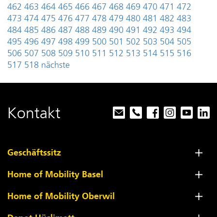
462
463
464
465
466
467
468
469
470
471
472
473
474
475
476
477
478
479
480
481
482
483
484
485
486
487
488
489
490
491
492
493
494
495
496
497
498
499
500
501
502
503
504
505
506
507
508
509
510
511
512
513
514
515
516
517
518
nächste
Kontakt
Geschäftssitz
Home of Mobility Basel
Home of Mobility Oberwil