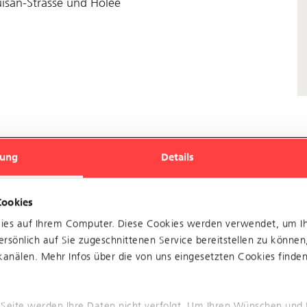
isan-Strasse und Holee
ung
Details
Cookies
ieb zwischen Heuwaage und
kies auf Ihrem Computer. Diese Cookies werden verwendet, um I
rsönlich auf Sie zugeschnittenen Service bereitstellen zu können
anälen. Mehr Infos über die von uns eingesetzten Cookies finden 
 und Brausebad
 Seite werden Ihre Daten nicht verfolgt. Um Ihren Wünschen und 