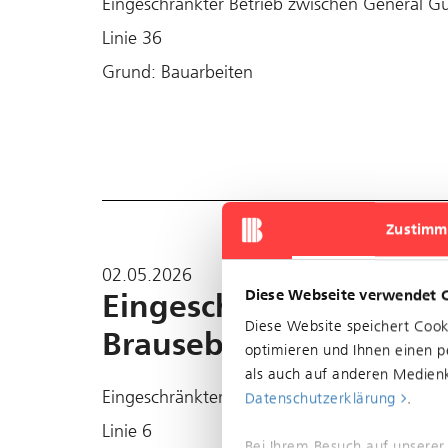
Eingeschränkter Betrieb zwischen General Gu
Linie 36
Grund: Bauarbeiten
Zustimm
02.05.2026
Diese Webseite verwendet 
Eingeschränkter Betr
Diese Website speichert Coo
Brausebad
optimieren und Ihnen einen pe
als auch auf anderen Medienk
Eingeschränkter Betrieb zwischen Heuwaage
Datenschutzerklärung
.
Linie 6
Bei Ihrem Besuch auf unserer