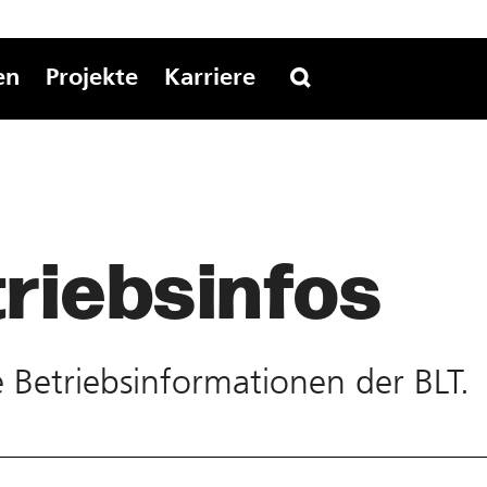
en
Projekte
Karriere
riebs­infos
te Betriebs­informationen der BLT.