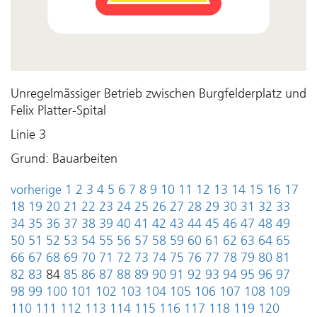
Unregelmässiger Betrieb zwischen Burgfelderplatz und
Felix Platter-Spital
Linie 3
Grund: Bauarbeiten
vorherige
1
2
3
4
5
6
7
8
9
10
11
12
13
14
15
16
17
18
19
20
21
22
23
24
25
26
27
28
29
30
31
32
33
34
35
36
37
38
39
40
41
42
43
44
45
46
47
48
49
50
51
52
53
54
55
56
57
58
59
60
61
62
63
64
65
66
67
68
69
70
71
72
73
74
75
76
77
78
79
80
81
82
83
84
85
86
87
88
89
90
91
92
93
94
95
96
97
98
99
100
101
102
103
104
105
106
107
108
109
110
111
112
113
114
115
116
117
118
119
120