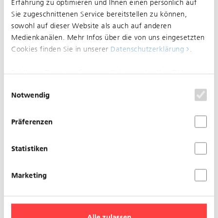
zwischen Aeschenplatz und
Erfahrung zu optimieren und Ihnen einen persönlich auf
Sie zugeschnittenen Service bereitstellen zu können,
Burgfelderplatz
sowohl auf dieser Website als auch auf anderen
Medienkanälen. Mehr Infos über die von uns eingesetzten
Cookies finden Sie in unserer
Datenschutzerklärung
.
Bei Ihrem Besuch auf unserer Seite werden Ihre Daten
nicht verfolgt. Um Ihren Wünschen und Einstellungen
Einwilligungsauswahl
Notwendig
optimal zu entsprechen, wird nur ein einzelnes Cookie
gesetzt, damit Sie diese Auswahl nicht noch einmal
treffen müssen.
Präferenzen
Statistiken
Marketing
Eingeschränkter Betrieb zwischen Aeschenplatz und
Burgfelderplatz
Alle zulassen