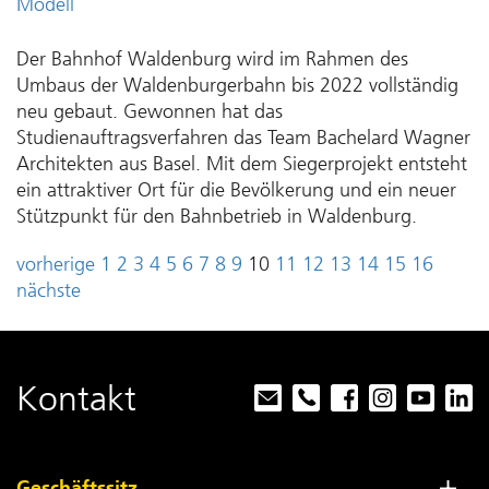
Modell
Der Bahnhof Waldenburg wird im Rahmen des
Umbaus der Waldenburgerbahn bis 2022 vollständig
neu gebaut. Gewonnen hat das
Studienauftragsverfahren das Team Bachelard Wagner
Architekten aus Basel. Mit dem Siegerprojekt entsteht
ein attraktiver Ort für die Bevölkerung und ein neuer
Stützpunkt für den Bahnbetrieb in Waldenburg.
vorherige
1
2
3
4
5
6
7
8
9
10
11
12
13
14
15
16
nächste
Kontakt
Geschäftssitz