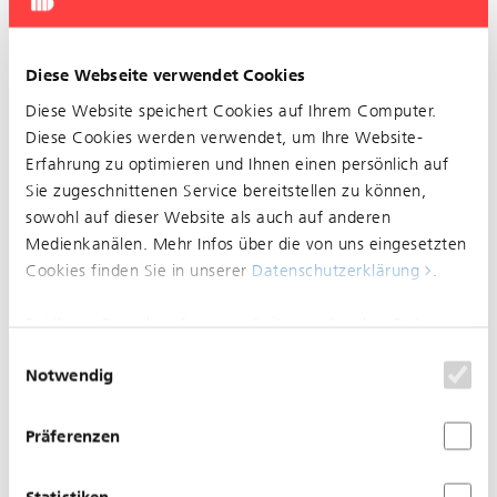
Diese Webseite verwendet Cookies
Diese Website speichert Cookies auf Ihrem Computer.
Diese Cookies werden verwendet, um Ihre Website-
Erfahrung zu optimieren und Ihnen einen persönlich auf
Sie zugeschnittenen Service bereitstellen zu können,
sowohl auf dieser Website als auch auf anderen
Medienmitteilung
Medienkanälen. Mehr Infos über die von uns eingesetzten
Info Broschüre
Cookies finden Sie in unserer
Datenschutzerklärung
.
Die BLT erneuert Gleis- und Fahr­leitungsanlage und
Bei Ihrem Besuch auf unserer Seite werden Ihre Daten
modernisiert die Bahnsicherung. Dazu wird der Tram­
nicht verfolgt. Um Ihren Wünschen und Einstellungen
Einwilligungsauswahl
betrieb der Linie 10 während der Sommer­schulferien
Notwendig
optimal zu entsprechen, wird nur ein einzelnes Cookie
vom 1. Juli – 12. August 2017 zwischen Basel
gesetzt, damit Sie diese Auswahl nicht noch einmal
Dreispitz und Bahnhof Dornach eingestellt und durch
treffen müssen.
Präferenzen
einen Busbetrieb ersetzt. Für die Inbetriebnahme der
neuen Bahn­sicherungsanlage ist vom 13. August bis