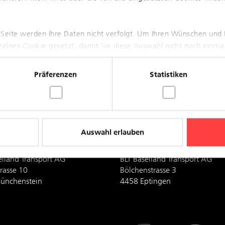
eg 1
Theaterstrasse 4
berwil
4051 Basel
 Seite werden Ihre Daten nicht verfolgt. Um Ihren Wünschen und 
1 406 11 11
Mo-Fr 08.00-18.30 Uhr
nzelnes Cookie gesetzt, damit Sie diese Auswahl nicht noch einma
onsplan
Sa 09.00-16.00 Uhr
nnahme:
vor Feiertagen bis 16.00 Uhr
Präferenzen
Statistiken
7.00-12.00 Uhr und
6:00 Uhr
Auswahl erlauben
 Ruchfeld
Depot Eptingen
elland Transport AG
BLT Baselland Transport AG
rasse 10
Bölchenstrasse 3
ünchenstein
4458 Eptingen