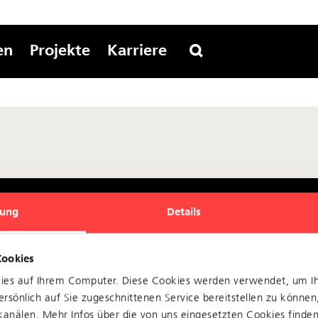
en
Projekte
Karriere
ung
Details
Cookies
ftssitz
Home of Mobility Basel
kies auf Ihrem Computer. Diese Cookies werden verwendet, um I
rsönlich auf Sie zugeschnittenen Service bereitstellen zu können
elland Transport AG
BLT Baselland Transport AG
anälen. Mehr Infos über die von uns eingesetzten Cookies finden 